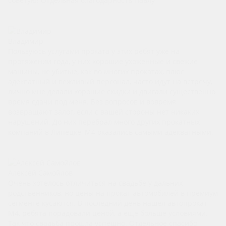
советую! Отдельная благодарность Павлу
Владимир
Пользуюсь услугами проката у этих ребят уже на
протяжении года, у них хорошие ухоженные и свежие
машины, не убитые, как во многих прокатах, плюс
адекватный и вежливый персонал, часто идут на встречу,
лично мне делали хорошие скидки и двигали существенно
время сдачи под меня. Без вопросов и вовремя
возвращают залог, если с вашей стороны нет никаких
нарушений. До них перебрал много других прокатных
компаний в Липецке, М4 оказались самыми адекватными.
Алексей Самойлов
Очень хотелось отличиться на свадьбе у дальних
родственников, но цены на прокат автомобилей в премиум
сегменте кусаются. В последний день нашел автопрокат
М4, ребята порадовали ценой, а еще больше условиями.
Так что свадьба прошла успешно. Отдельное спасибо