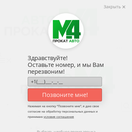
Закрыть
слуги
Тарифы
Условия
Контакты
Личный кабинет
Здравствуйте!
Оставьте номер, и мы Вам
перезвоним!
Позвоните мне!
Услуги
Нажимая на кнопку "
Позвоните мне
", я даю свое
Назад
согласие на обработку персональных данных и
Услуги
принимаю
условия соглашения
Аренда авто без водителя
Назад
Выбрать удобное время звонка