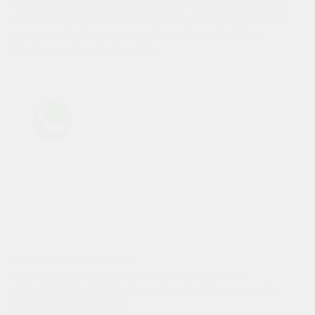
Респект команде @prokatm4_vrn_lip! Если вы в Воронеже
или в Липецке, и вам очень нужен авто, обращайтесь к
этим парням! Отличный подход и большой выбор!
Отдельное спасибо @ko4et0v!
Личный водитель
- Встречи звезд и VIP-персон
- Корпоративный транспорт
- Трансферы
Автомобили для свадеб
Ретро
Цель нашей компании —
предложение в аренду широкого ассортимента
автомобилей и оборудования при неизменно высоком
качестве обслуживания.