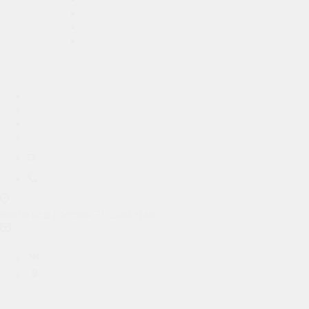
- Трансферы
Автомобили для свадеб
Ретро
Аренда мототехники
Аренда авто под выкуп
Аренда авто под такси
Тарифы
Условия
Контакты
Личный кабинет
Волгоград
+7 (992) 320-09-29
Волгоград, Елецкая 71, 2-ой этаж
prokat.m4@ya.ru
Вконтакте
Одноклассники
Главная
О компании
Отзывы