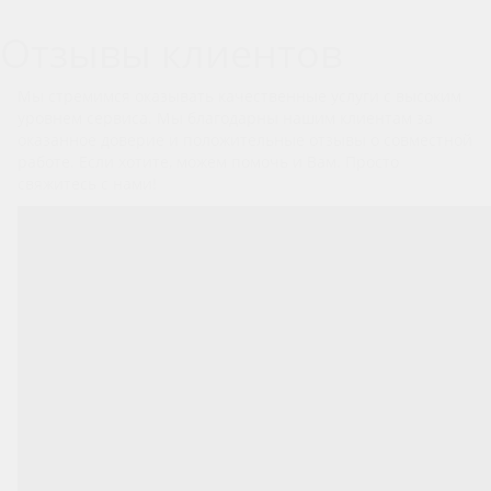
Отзывы клиентов
Мы стремимся оказывать качественные услуги с высоким
уровнем сервиса. Мы благодарны нашим клиентам за
оказанное доверие и положительные отзывы о совместной
работе. Если хотите, можем помочь и Вам. Просто
свяжитесь с нами!