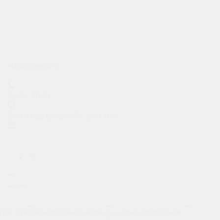
Белгород
Старый Оскол
Ростов-на-Дону
Курск
Краснодар
Волгоград
Наши контакты
+7 (992) 320-09-29
09:00 - 20:00
Волгоград, Елецкая 71, 2-ой этаж
prokat.m4@ya.ru
Карта сайта
Позвонить
Макс
Telegram
Для функционирования сайта и с целью соблюдения