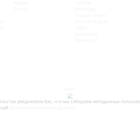
Акции
Тамбов
Статьи
Белгород
Старый Оскол
уп
Ростов-на-Дону
и
Курск
Краснодар
Волгоград
Макс
ьства уведомляем Вас, что мы собираем метаданные пользовате
ткой
Ваших персональных данных
.