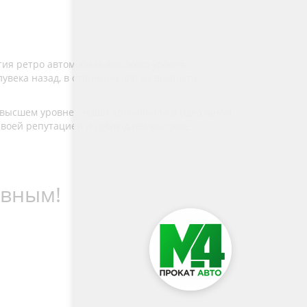
тия ретро автомобиль высокого уровня,
века назад, в отличном для их возраста
 высшем уровне - наши автомобили в идеальном
своей репутацией и соблюдаем высокие
ивным!