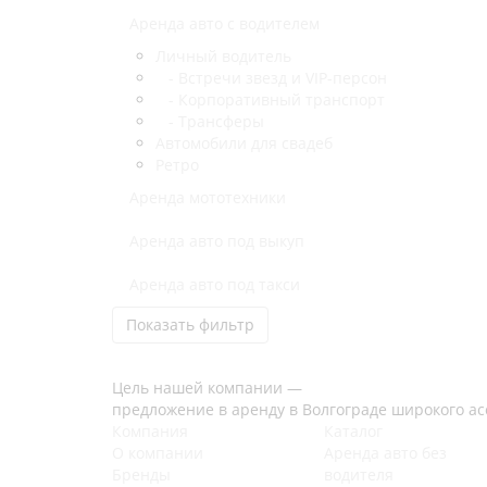
Аренда авто с водителем
Личный водитель
- Встречи звезд и VIP-персон
- Корпоративный транспорт
- Трансферы
Автомобили для свадеб
Ретро
Аренда мототехники
Аренда авто под выкуп
Аренда авто под такси
Показать фильтр
Цель нашей компании —
предложение в аренду в Волгограде широкого а
Компания
Каталог
О компании
Аренда авто без
Бренды
водителя