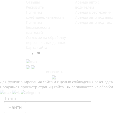
Отзывы
Аренда авто с
Реквизиты
водителем
Политика
Аренда мототехники
конфиденциальности
Аренда авто под вык
Политика
Аренда авто под такс
безопасности
платежей
Согласие на обработку
персональных данных
Карта сайта
Позвонить
Для функционирования сайта и с целью соблюдения законодател
Продолжая просмотр страниц сайта, Вы соглашаетесь с обрабо
Найти