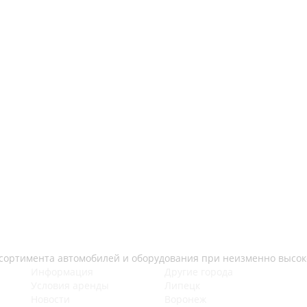
ссортимента автомобилей и оборудования при неизменно высок
Информация
Другие города
Условия аренды
Липецк
Новости
Воронеж