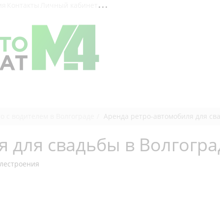
ия
Контакты
Личный кабинет
о с водителем в Волгограде
Аренда ретро-автомобиля для св
 для свадьбы в Волгогра
илестроения