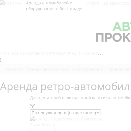
Аренда автомобилей и
Услуги
Тарифы
Услов
оборудования в Волгограде
слуги
Тарифы
Условия
Контакты
Личный кабинет
Главная
Аренда автомобилей и оборудования
Аренда авт
Аренда ретро-автомобиля
Для ценителей великолепной классики автомоб
Студебеккер