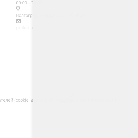
09:00 - 20:00
Волгоград, Елецкая 71, 2-ой этаж
prokat.m4@ya.ru
Telegram
лей (cookie, данные об IP-адресе и местоположении).