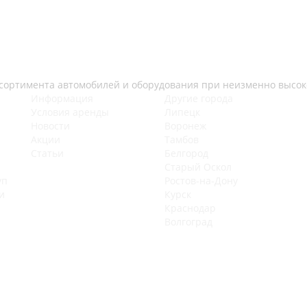
ссортимента автомобилей и оборудования при неизменно высок
Информация
Другие города
Условия аренды
Липецк
Новости
Воронеж
Акции
Тамбов
Статьи
Белгород
Старый Оскол
уп
Ростов-на-Дону
и
Курск
Краснодар
Волгоград