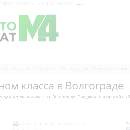
ловия
Контакты
Личный кабинет
о без водителя
Аренда авто без водителя в Волгограде
Арен
ом класса в Волгограде
нду авто эконом-класса в Волгограде. Предлагаем широкий выб
Р
Renault Logan