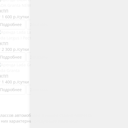
ADA Granta NEW
КПП
т 1 600
р.
/сутки
Подробнее
Заказать
ada Largus I Рестайлинг
КПП
т 2 300
р.
/сутки
Подробнее
Заказать
ada Granta
КПП
т 1 400
р.
/сутки
Подробнее
Заказать
лассов автомобилей в нашей стране является
ля них характерны следующие признаки: