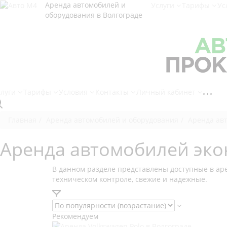
Аренда автомобилей и
Услуги
Тарифы
Ус
оборудования в Волгограде
слуги
Тарифы
Условия
Контакты
Личный кабинет
Главная
Аренда автомобилей и оборудования
Аренда авт
Аренда автомобилей экон
В данном разделе представлены доступные в аре
техническом контроле, свежие и надежные.
Рекомендуем