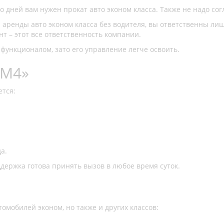
о дней вам нужен прокат авто эконом класса. Также не надо со
р аренды авто эконом класса без водителя, вы ответственны л
нт – этот все ответственность компании.
функционалом, зато его управление легче освоить.
 М4»
ется:
а.
держка готова принять вызов в любое время суток.
томобилей эконом, но также и других классов: