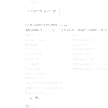
Ретро
Показать фильтр
Цель нашей компании —
предложение в аренду в Волгограде широкого а
Компания
Каталог
О компании
Аренда авто без
Бренды
водителя
Отзывы
Аренда авто с
Реквизиты
водителем
Политика
Аренда мототехники
конфиденциальности
Аренда авто под вык
Политика
Аренда авто под такс
безопасности
платежей
Согласие на обработку
персональных данных
Карта сайта