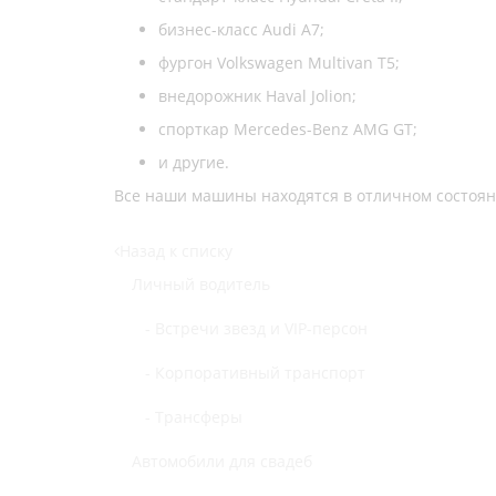
бизнес-класс Audi A7;
фургон Volkswagen Multivan T5;
внедорожник Haval Jolion;
спорткар Mercedes-Benz AMG GT;
и другие.
Все наши машины находятся в отличном состоянии
Назад к списку
Личный водитель
- Встречи звезд и VIP-персон
- Корпоративный транспорт
- Трансферы
Автомобили для свадеб