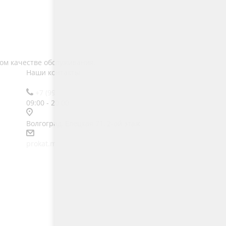
ом качестве обслуживания.
Наши контакты
+7 (992) 320-09-29
09:00 - 20:00
Волгоград, Елецкая 71, 2-ой этаж
prokat.m4@ya.ru