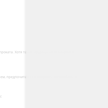
 проката. Хотя такие машины не отличаются
ем, предпочитают не покупать автомобиль, а
у;