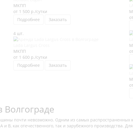
МКПП
L
от 1 500
р.
/сутки
М
о
Подробнее
Заказать
4 шт.
L
Lada Largus Cross
М
МКПП
о
от 1 600
р.
/сутки
Подробнее
Заказать
L
М
о
в Волгограде
ашины почти невозможно. Одним из самых распространенных к
А и В, как отечественного, так и зарубежного производства. Д