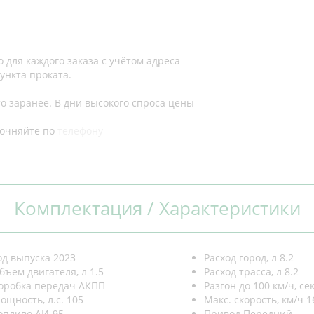
 для каждого заказа с учётом адреса
ункта проката.
о заранее. В дни высокого спроса цены
точняйте по
телефону
Комплектация / Характеристики
од выпуска
2023
Расход город, л
8.2
бъем двигателя, л
1.5
Расход трасса, л
8.2
оробка передач
АКПП
Разгон до 100 км/ч, се
ощность, л.с.
105
Макс. скорость, км/ч
1
опливо
АИ-95
Привод
Передний