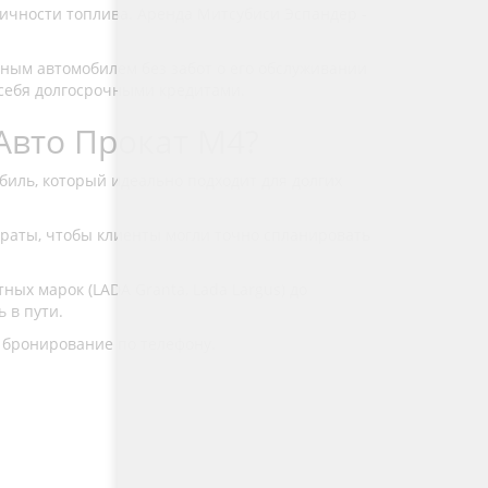
ичности топлива. Аренда Митсубиси Эспандер -
ьным автомобилем без забот о его обслуживании
ь себя долгосрочными кредитами.
Авто Прокат М4?
биль, который идеально подходит для долгих
аты, чтобы клиенты могли точно спланировать
ых марок (LADA Granta, Lada Largus) до
 в пути.
 бронирование по телефону.