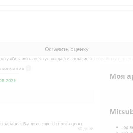
Оставить оценку
пку «Оставить оценку», вы даете согласие на
обработку персо
?
 окончания
Моя а
ем больше дней, тем больше скидка!
Mitsu
о заранее. В дни высокого спроса цены
Год в
30 дней