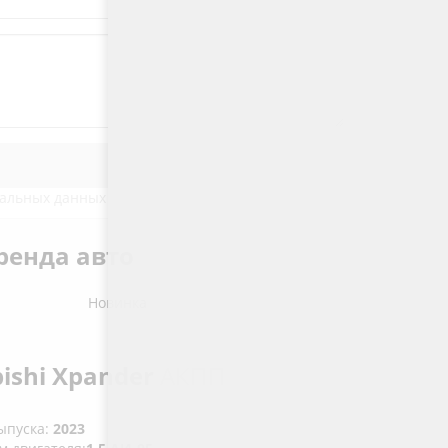
нальных данных
ренда авто
Новинка
bishi Xpander
АКПП
ыпуска:
2023