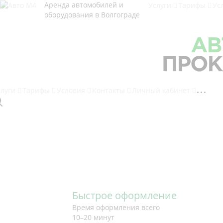
Аренда автомобилей и
Услуги
Тарифы
Ус
оборудования в Волгограде
слуги
Тарифы
Условия
Контакты
Личный кабинет
Арендовать Mitsu
Арендовать Mitsu
Арендовать Mitsu
Арендовать Mitsu
Арендовать Mitsu
Быстрое оформление
Время оформления всего
10–20 минут