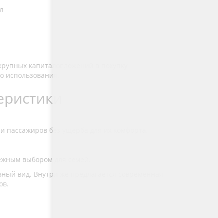
л
 крупных капиталовложений в покупку
о использования.
еристики
и пассажиров без ущерба для их комфорта.
дежным выбором для семей.
ный вид. Внутри же предлагается современная
ов.