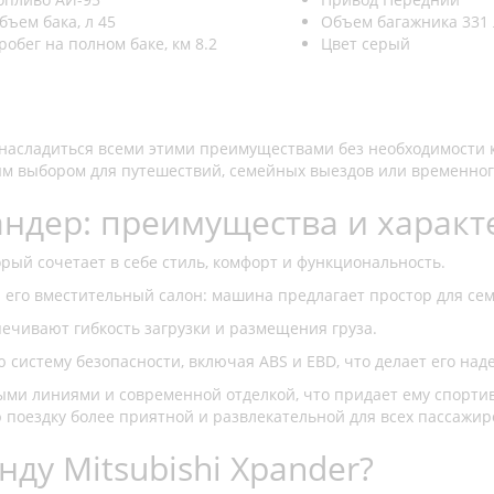
бъем бака, л
45
Объем багажника
331 
робег на полном баке, км
8.2
Цвет
серый
б насладиться всеми этими преимуществами без необходимости
ым выбором для путешествий, семейных выездов или временног
андер: преимущества и характ
орый сочетает в себе стиль, комфорт и функциональность.
его вместительный салон: машина предлагает простор для сем
ечивают гибкость загрузки и размещения груза.
 систему безопасности, включая ABS и EBD, что делает его на
и линиями и современной отделкой, что придает ему спортив
 поездку более приятной и развлекательной для всех пассажир
нду Mitsubishi Xpander?