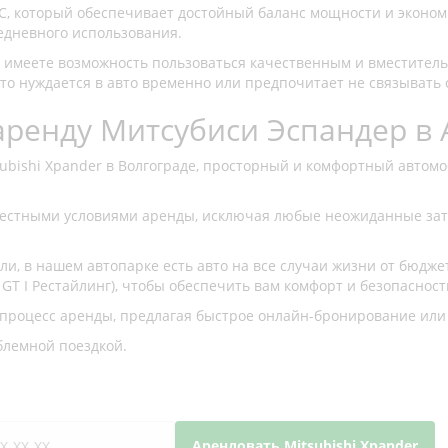
C, который обеспечивает достойный баланс мощности и эконом
едневного использования.
вы имеете возможность пользоваться качественным и вместител
 кто нуждается в авто временно или предпочитает не связыват
аренду Митсубиси Эспандер в 
ubishi Xpander в Волгограде, просторный и комфортный автомо
естными условиями аренды, исключая любые неожиданные затр
, в нашем автопарке есть авто на все случаи жизни от бюджетн
GT I Рестайлинг), чтобы обеспечить вам комфорт и безопасность
процесс аренды, предлагая быстрое онлайн-бронирование или
блемной поездкой.
Арендовать Mitsubishi Xpander