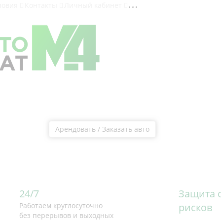
ловия
Контакты
Личный кабинет
Арендовать / Заказать авто
bishi Xpander недо
bishi Xpander недо
bishi Xpander недо
bishi Xpander недо
bishi Xpander недо
24/7
Защита 
Работаем круглосуточно
рисков
без перерывов и выходных