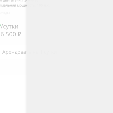
 двигателя:
1.5 АИ-95
имальная мощность:
105 л.с.
ренды
₽
/сутки
 6 500 ₽
Арендовать на 1 сутки