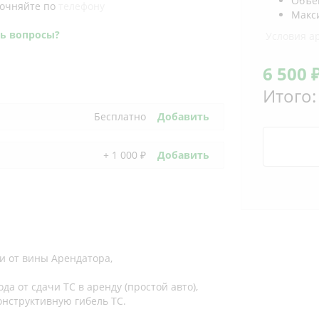
Объем
точняйте по
телефону
Макс
сь вопросы?
Условия а
6 500 
Итого:
Бесплатно
Добавить
+ 1 000 ₽
Добавить
ти от вины Арендатора,
да от сдачи ТС в аренду (простой авто),
онструктивную гибель ТС.