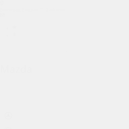
Волгоград, Елецкая 71, 2-ой этаж
prokat.m4@ya.ru
Вконтакте
Одноклассники
Главная
Аренда автомобилей и оборудования
Каталог авто по брендам
Mazda
Mazda
Москвич
Haval
LiXiang
Geely
Mitsubishi
Tesla
Mercedes-Benz