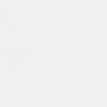
Mazda
Peugeot
BMW
Новинка
Mazda 6
АКПП
от 6 000
р.
/сутки
Подробнее
Заказать
Личный водитель
- Встречи звезд и VIP-персон
- Корпоративный транспорт