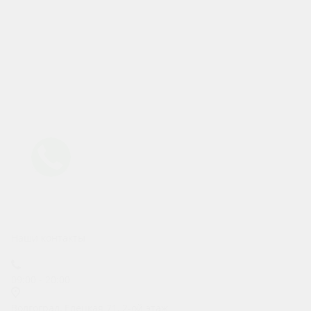
Аренда авто под выкуп
Аренда авто под такси
Информация
Условия аренды
Новости
Акции
Статьи
Другие города
Липецк
Воронеж
Тамбов
Белгород
Старый Оскол
Ростов-на-Дону
Курск
Краснодар
Волгоград
Наши контакты
+7 (992) 320-09-29
09:00 - 20:00
Волгоград, Елецкая 71, 2-ой этаж