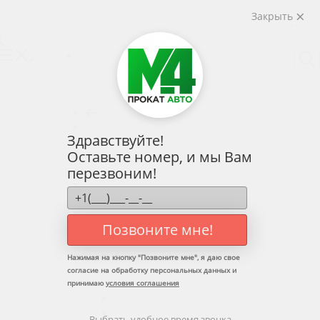
Закрыть
слуги
Тарифы
Условия
Контакты
Личный кабинет
Услуги
Назад
Услуги
Аренда авто без водителя
Назад
Аренда авто без водителя
Здравствуйте!
Эконом
Оставьте номер, и мы Вам
Средний-класс
перезвоним!
Бизнес-класс
Внедорожники
7-8 мест / фургоны
Такси
Позвоните мне!
Выкуп
С водителем
Назад
Нажимая на кнопку "
Позвоните мне
", я даю свое
С водителем
согласие на обработку персональных данных и
принимаю
условия соглашения
Личный водитель
- Встречи звезд и VIP-персон
- Корпоративный транспорт
Выбрать удобное время звонка