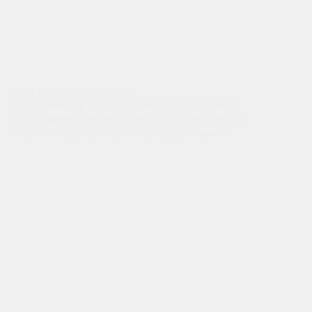
- Трансферы
Автомобили для свадеб
Ретро
Цель нашей компании —
предложение в аренду в Волгограде широкого
ассортимента автомобилей и оборудования при
неизменно высоком качестве обслуживания.
Компания
О компании
Бренды
Отзывы
Реквизиты
Политика конфиденциальности
Политика безопасности платежей
Согласие на обработку персональных данных
Каталог
Аренда авто без водителя
Аренда авто с водителем
Аренда мототехники