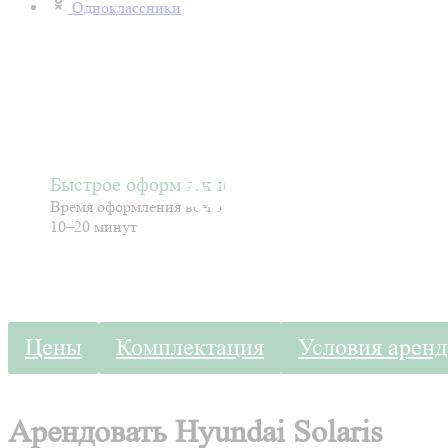
Одноклассники
Арендовать Hy
Арендовать Hy
Арендовать Hy
Быстрое оформление
Арендовать Hy
Время оформления всего
10–20 минут
Цены
Комплектация
Условия арен
Арендовать Hyundai Solaris