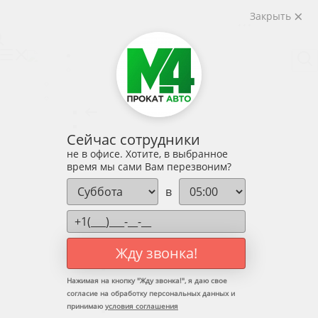
Закрыть
слуги
Тарифы
Условия
Контакты
Личный кабинет
Услуги
Назад
Услуги
Аренда авто без водителя
Назад
Аренда авто без водителя
Сейчас сотрудники
Эконом
не в офисе. Хотите, в выбранное
Средний-класс
время мы сами Вам перезвоним?
Бизнес-класс
Внедорожники
в
7-8 мест / фургоны
Такси
Выкуп
С водителем
Жду звонка!
Назад
С водителем
Нажимая на кнопку "
Жду звонка!
", я даю свое
Личный водитель
согласие на обработку персональных данных и
- Встречи звезд и VIP-персон
принимаю
условия соглашения
- Корпоративный транспорт