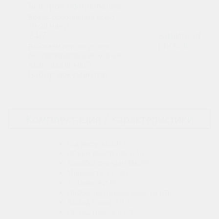
Быстрое оформление
Время оформления всего
10–20 минут
24/7
Защита от
рисков
Работаем круглосуточно
без перерывов и выходных
Минимальный
набор документов
Комплектация / Характеристики
Год выпуска
2018
Объем двигателя, л
1.6
Коробка передач
МКПП
Мощность, л.с.
90
Топливо
АИ-95
Пробег на полном баке, км
676
Расход город, л
9.3
Расход трасса, л
6.3