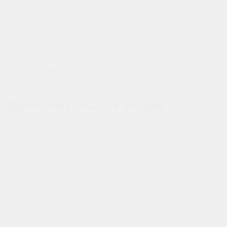
Не является публичной офертой. Бронируйте авто
30 дней
заранее. В дни высокого спроса цены увеличиваются.
Актуальную стоимость на интересующие даты уточняйте
по
телефону
Нужна аренда более 30 дней или у Вас остались
вопросы?
Дополнительные опции:
Добавить/изменить
Полная защита
Арендатор освобождается от ответственности:
— за ущерб ТС в результате ДТП, вне зависимости от вины
Арендатора,
— за ущерб от действий третьих лиц,
— за ущерб от убытков, связанных с потерей дохода от
сдачи ТС в аренду (простой авто),