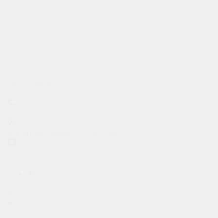
Воронеж
Тамбов
Белгород
Старый Оскол
Ростов-на-Дону
Курск
Краснодар
Волгоград
Наши контакты
+7 (992) 320-09-29
09:00 - 20:00
Волгоград, Елецкая 71, 2-ой этаж
prokat.m4@ya.ru
Карта сайта
Позвонить
Макс
Telegram