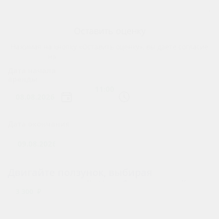
Оставить оценку
Нажимая на кнопку «Оставить оценку», вы даете согласие
на
обработку персональных данных
Дата начала
аренды
?
Дата окончания
Двигайте ползунок, выбирая
количество дней. Чем больше дней, тем
3 300 ₽
больше скидка!