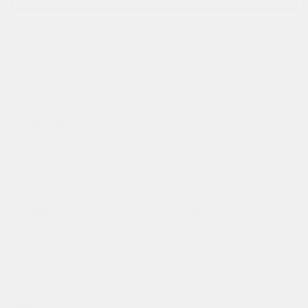
Стоимость и способы оплаты
Порядок оформления аренды авто
Обслуживание и уход за авто
Форс-мажор
Прочее
Похожие авто
Новинка
Рекомендуем
Mitsubishi Xpander
BMW X5 G05
АКПП
АКПП
от 4 900
р.
/сутки
от 9 900
р.
/сутки
Заказать
Заказать
Хит
Jac JS4
АКПП